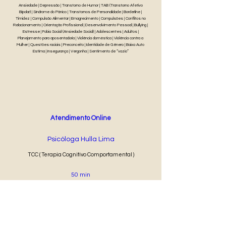
Ansiedade | Depressão | Transtorno de Humor | TAB (Transtorno Afetivo
Bipolar) | Síndrome do Pânico | Transtornos de Personalidade | Borderline |
Timidez | Compulsão Alimentar | Emagrecimento | Compulsões | Conflitos no
Relacionamento | Orientação Profissional | Desenvolvimento Pessoal | Bullying |
Estresse | Fobia Social (Ansiedade Social) | Adolescentes | Adultos |
Planejamento para aposentadoria | Violência doméstica | Violência contra a
Mulher | Questões raciais | Preconceito | Identidade de Gênero | Baixa Auto
Estima | Insegurança | Vergonha | Sentimento de “vazio”
Atendimento Online
Psicóloga Hulla Lima
TCC ( Terapia Cognitivo Comportamental )
50 min
R$ 65
Agendar Online