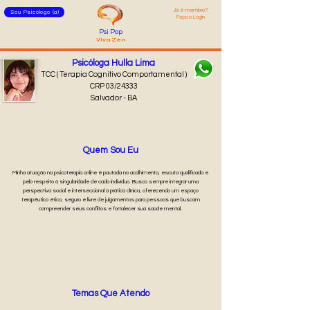
Já é membro?
Sou Psicólogo (a)
Faça o Login
Psi Pop
Viva Zen
Psicóloga Hulla Lima
TCC ( Terapia Cognitivo Comportamental )
CRP 03/24333
Salvador - BA
Quem Sou Eu
Minha atuação na psicoterapia online é pautada no acolhimento, escuta qualificada e
pelo respeito à singularidade de cada indivíduo. Busco sempre integrar uma
perspectiva social e interseccional à prática clínica, oferecendo um espaço
terapêutico ético, seguro e livre de julgamentos para pessoas que buscam
compreender seus conflitos e fortalecer sua saúde mental.
Temas Que Atendo